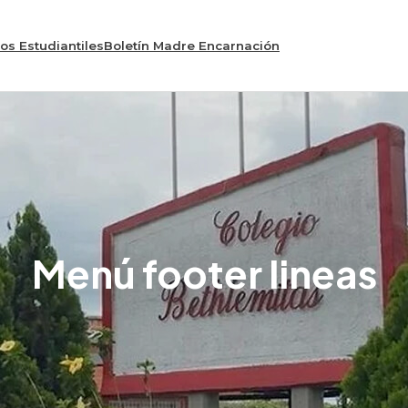
os Estudiantiles
Boletín Madre Encarnación
Menú footer lineas