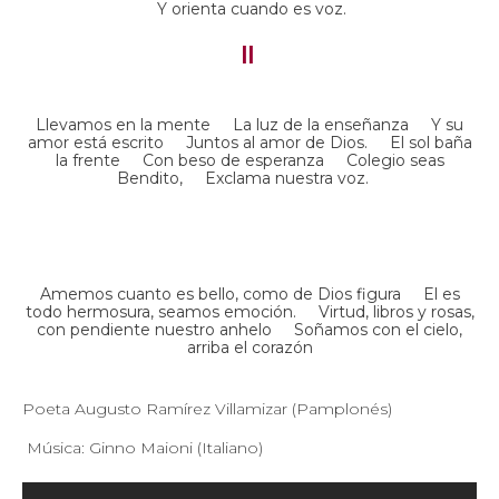
Y orienta cuando es voz.
II
Llevamos en la mente La luz de la enseñanza Y su
amor está escrito Juntos al amor de Dios. El sol baña
la frente Con beso de esperanza Colegio seas
Bendito, Exclama nuestra voz.
Amemos cuanto es bello, como de Dios figura El es
todo hermosura, seamos emoción. Virtud, libros y rosas,
con pendiente nuestro anhelo Soñamos con el cielo,
arriba el corazón
Poeta Augusto Ramírez Villamizar (Pamplonés)
Música: Ginno Maioni (Italiano)