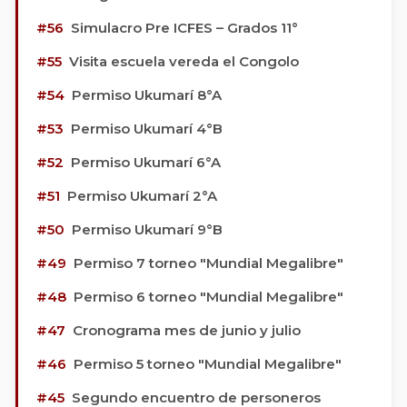
#56
Simulacro Pre ICFES – Grados 11°
#55
Visita escuela vereda el Congolo
#54
Permiso Ukumarí 8°A
#53
Permiso Ukumarí 4°B
#52
Permiso Ukumarí 6°A
#51
Permiso Ukumarí 2°A
#50
Permiso Ukumarí 9°B
#49
Permiso 7 torneo "Mundial Megalibre"
#48
Permiso 6 torneo "Mundial Megalibre"
#47
Cronograma mes de junio y julio
#46
Permiso 5 torneo "Mundial Megalibre"
#45
Segundo encuentro de personeros