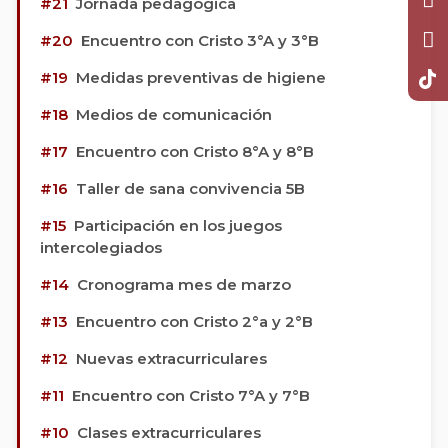
#21
Jornada pedagógica
#20
Encuentro con Cristo 3°A y 3°B
#19
Medidas preventivas de higiene
#18
Medios de comunicación
#17
Encuentro con Cristo 8°A y 8°B
#16
Taller de sana convivencia 5B
#15
Participación en los juegos
intercolegiados
#14
Cronograma mes de marzo
#13
Encuentro con Cristo 2°a y 2°B
#12
Nuevas extracurriculares
#11
Encuentro con Cristo 7°A y 7°B
#10
Clases extracurriculares