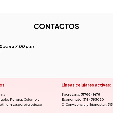
CONTACTOS
0 a.m a 7:00 p.m
a
os
Líneas celulares activas:
ina
Secretaria: 3176641476
golo. Pereira, Colombia
Economato: 3184395020
ethlemitaspereira.edu.co
C. Convivencia y Bienestar: 3