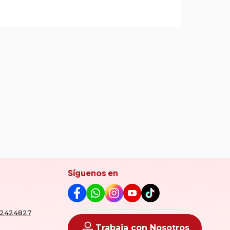
Síguenos en
152424827
Trabaja con Nosotros